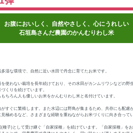
1弾
お腹においしく、自然やさしく、心にうれしい
石垣島さんだ農園のかんむりわし米
温多湿な環境で、自然に近い水田で丹念に育てたお米です。
料を使わない栽培を長年続けており、その水田がカンムリワシなどの野
米づくりを続けています。
ももちろん人も優しいお米をかんむりわし米と名付けています。
虫がすぐに繁殖します。また水辺には野鳥が集まるため、共存にも配慮
に見極めるなど、さまざまな経験を重ねながらお米づくりに向き合って
(種子)として受け継ぐ「自家採種」を続けています。「自家採種」を