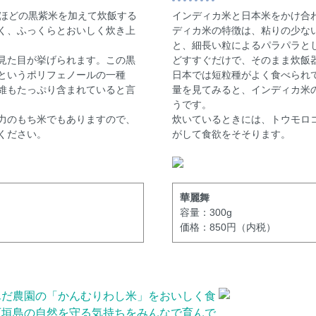
杯ほどの黒紫米を加えて炊飯する
インディカ米と日本米をかけ合
く、ふっくらとおいしく炊き上
ディカ米の特徴は、粘りの少な
と、細長い粒によるパラパラとし
見た目が挙げられます。この黒
どすすぐだけで、そのまま炊飯
というポリフェノールの一種
日本では短粒種がよく食べられ
維もたっぷり含まれていると言
量を見てみると、インディカ米
うです。
力のもち米でもありますので、
炊いているときには、トウモロ
ください。
がして食欲をそそります。
華麗舞
容量：300g
価格：850円（内税）
んだ農園の「かんむりわし米」をおいしく食
石垣島の自然を守る気持ちをみんなで育んで