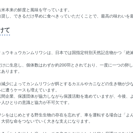
お米本来の鮮度と風味を守っています。
推奨し、できるだけ早めに食べきっていただくことで、最高の味わいを
けて
リュウキュウカンムリワシは、日本では国指定特別天然記念物かつ「絶滅
けに生息し、個体数はわずか約200羽とされており、一度に一つの卵
にあります。
の減少によってカンムリワシが餌とするカエルやカニなどの生き物が少
ルに遭うケースも増えています。
民間企業、保護団体が協力しながら保護活動を進めていますが、今後、
一人ひとりの意識と協力が不可欠です。
ワシをはじめとする野生生物の存在を忘れず、車を運転する場合は「よ
、大切な命をつないでいく大きな支えになります。