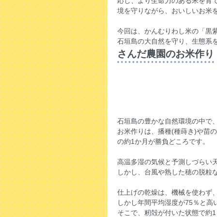
応し、より生命力のある米を育
境を守りながら、おいしいお米
今回は、かんむりわし米の「黒
石垣島の大自然を守り、生態系
さんだ農園のお米作り
石垣島の豊かな自然環境の中で
お米作りは、播種(種蒔き)や苗
の約1か月が勝負どころです。
高温多湿の気候と予測しづらい
しかし、台風や熟した穂の脱粒
仕上げの乾燥は、機械を使わず
しかし年間平均湿度が75％と
そこで、籾殻が付いた状態で約