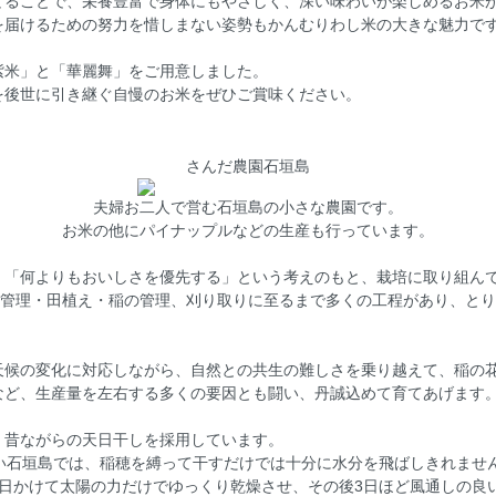
てることで、栄養豊富で身体にもやさしく、深い味わいが楽しめるお米が
を届けるための努力を惜しまない姿勢もかんむりわし米の大きな魅力で
紫米」と「華麗舞」をご用意しました。
を後世に引き継ぐ自慢のお米をぜひご賞味ください。
さんだ農園石垣島
夫婦お二人で営む石垣島の小さな農園です。
お米の他にパイナップルなどの生産も行っています。
、「何よりもおいしさを優先する」という考えのもと、栽培に取り組ん
の管理・田植え・稲の管理、刈り取りに至るまで多くの工程があり、と
天候の変化に対応しながら、自然との共生の難しさを乗り越えて、稲の
など、生産量を左右する多くの要因とも闘い、丹誠込めて育てあげます
、昔ながらの天日干しを採用しています。
高い石垣島では、稲穂を縛って干すだけでは十分に水分を飛ばしきれませ
1日かけて太陽の力だけでゆっくり乾燥させ、その後3日ほど風通しの良