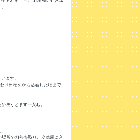
生まれました。 石垣島の自然環
す。
でいます。
りわけ田植えから活着した頃まで
花が咲くとまず一安心。
。
ん。
い場所で粗熱を取り、冷凍庫に入