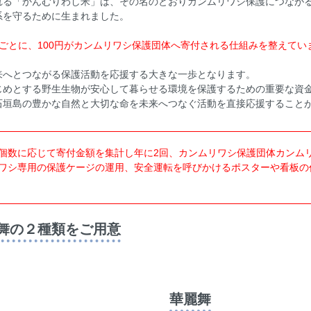
れる「かんむりわし米」は、その名のとおりカンムリワシ保護につなが
系を守るために生まれました。
ごとに、100円がカンムリワシ保護団体へ寄付される仕組みを整えてい
来へとつながる保護活動を応援する大きな一歩となります。
じめとする野生生物が安心して暮らせる環境を保護するための重要な資
石垣島の豊かな自然と大切な命を未来へつなぐ活動を直接応援すること
個数に応じて寄付金額を集計し年に2回、カンムリワシ保護団体カンム
ワシ専用の保護ケージの運用、安全運転を呼びかけるポスターや看板の
舞の２種類をご用意
華麗舞